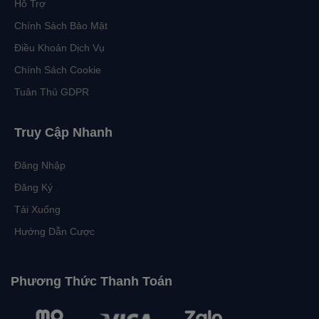
Hỗ Trợ
Chính Sách Bảo Mật
Điều Khoản Dịch Vụ
Chính Sách Cookie
Tuân Thủ GDPR
Truy Cập Nhanh
Đăng Nhập
Đăng Ký
Tải Xuống
Hướng Dẫn Cược
Phương Thức Thanh Toán