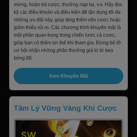
mừng, hoàn trả cược, thưởng nạp lại, v.v. Hãy đọc
kỹ các điều khoản và điều kiện để tận dụng tối đa
những ưu đãi này, giúp tăng thêm vốn cược hoặc
giảm thiểu rủi ro. Các chương trình khuyến mãi là
một phần quan trọng trong chiến lược cá cược,
giúp bạn có thêm lợi thế khi tham gia. Đừng bỏ lỡ
cơ hội nhận những phần thưởng giá trị từ keo
bóng 88.
Xem Khuyến Mãi
Tâm Lý Vững Vàng Khi Cược