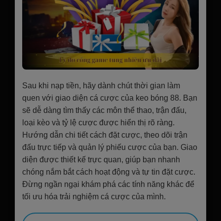
Sau khi nạp tiền, hãy dành chút thời gian làm
quen với giao diện cá cược của keo bóng 88. Bạn
sẽ dễ dàng tìm thấy các môn thể thao, trận đấu,
loại kèo và tỷ lệ cược được hiển thị rõ ràng.
Hướng dẫn chi tiết cách đặt cược, theo dõi trận
đấu trực tiếp và quản lý phiếu cược của bạn. Giao
diện được thiết kế trực quan, giúp bạn nhanh
chóng nắm bắt cách hoạt động và tự tin đặt cược.
Đừng ngần ngại khám phá các tính năng khác để
tối ưu hóa trải nghiệm cá cược của mình.