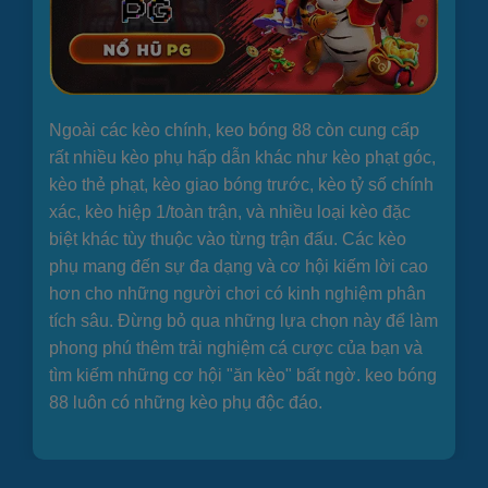
Ngoài các kèo chính, keo bóng 88 còn cung cấp
rất nhiều kèo phụ hấp dẫn khác như kèo phạt góc,
kèo thẻ phạt, kèo giao bóng trước, kèo tỷ số chính
xác, kèo hiệp 1/toàn trận, và nhiều loại kèo đặc
biệt khác tùy thuộc vào từng trận đấu. Các kèo
phụ mang đến sự đa dạng và cơ hội kiếm lời cao
hơn cho những người chơi có kinh nghiệm phân
tích sâu. Đừng bỏ qua những lựa chọn này để làm
phong phú thêm trải nghiệm cá cược của bạn và
tìm kiếm những cơ hội "ăn kèo" bất ngờ. keo bóng
88 luôn có những kèo phụ độc đáo.