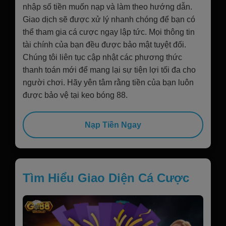
nhập số tiền muốn nạp và làm theo hướng dẫn.
Giao dịch sẽ được xử lý nhanh chóng để bạn có
thể tham gia cá cược ngay lập tức. Mọi thông tin
tài chính của bạn đều được bảo mật tuyệt đối.
Chúng tôi liên tục cập nhật các phương thức
thanh toán mới để mang lại sự tiện lợi tối đa cho
người chơi. Hãy yên tâm rằng tiền của bạn luôn
được bảo vệ tại keo bóng 88.
Nạp Tiền Ngay
Tìm Hiểu Giao Diện Cá Cược