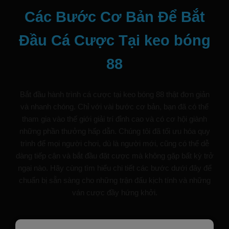
Các Bước Cơ Bản Để Bắt
Đầu Cá Cược Tại keo bóng
88
Bắt đầu hành trình cá cược tại keo bóng 88 thật đơn giản
và nhanh chóng. Chỉ với vài bước cơ bản, bạn đã có thể
tham gia vào thế giới giải trí đỉnh cao và có cơ hội giành
những phần thưởng hấp dẫn. Chúng tôi đã tối ưu hóa quy
trình để mọi người chơi, dù là người mới, cũng có thể dễ
dàng tiếp cận và bắt đầu đặt cược mà không gặp bất kỳ trở
ngại nào. Hãy cùng tìm hiểu chi tiết các bước dưới đây để
chuẩn bị sẵn sàng cho những trận đấu kịch tính và những
ván cược đầy hứng khởi.