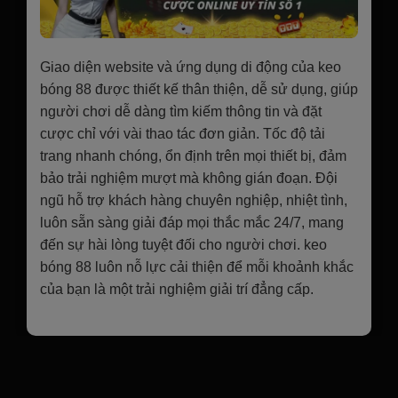
Giao diện website và ứng dụng di động của keo
bóng 88 được thiết kế thân thiện, dễ sử dụng, giúp
người chơi dễ dàng tìm kiếm thông tin và đặt
cược chỉ với vài thao tác đơn giản. Tốc độ tải
trang nhanh chóng, ổn định trên mọi thiết bị, đảm
bảo trải nghiệm mượt mà không gián đoạn. Đội
ngũ hỗ trợ khách hàng chuyên nghiệp, nhiệt tình,
luôn sẵn sàng giải đáp mọi thắc mắc 24/7, mang
đến sự hài lòng tuyệt đối cho người chơi. keo
bóng 88 luôn nỗ lực cải thiện để mỗi khoảnh khắc
của bạn là một trải nghiệm giải trí đẳng cấp.