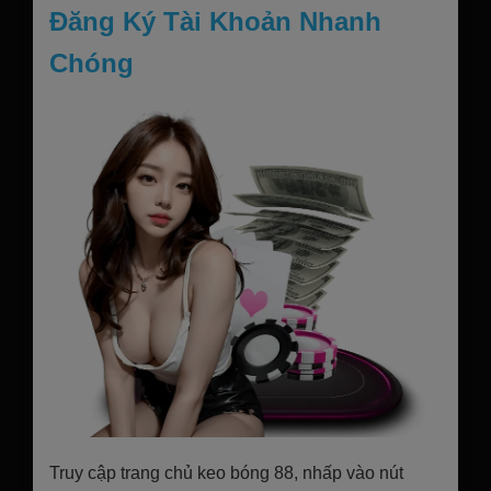
Đăng Ký Tài Khoản Nhanh
Chóng
Truy cập trang chủ keo bóng 88, nhấp vào nút