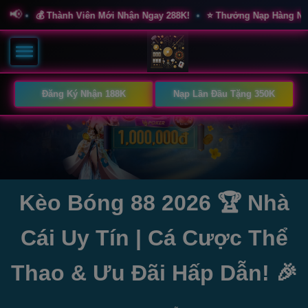
📢
•
•
💰 Thành Viên Mới Nhận Ngay 288K!
⭐ Thưởng Nạp Hàng Ngày Lên
Đăng Ký Nhận 188K
Nạp Lần Đầu Tặng 350K
Kèo Bóng 88 2026 🏆 Nhà
Cái Uy Tín | Cá Cược Thể
Thao & Ưu Đãi Hấp Dẫn! 🎉