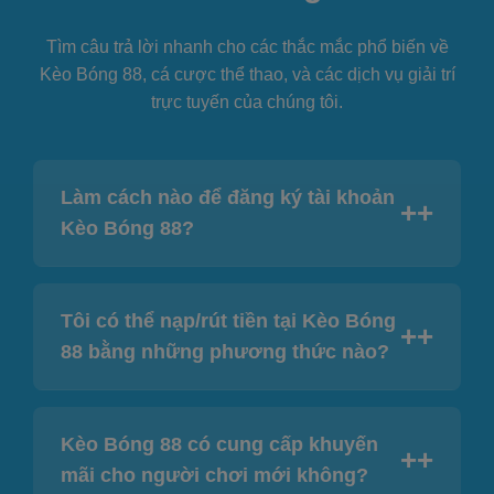
Tìm câu trả lời nhanh cho các thắc mắc phổ biến về
Kèo Bóng 88, cá cược thể thao, và các dịch vụ giải trí
trực tuyến của chúng tôi.
Làm cách nào để đăng ký tài khoản
+
Kèo Bóng 88?
Tôi có thể nạp/rút tiền tại Kèo Bóng
+
88 bằng những phương thức nào?
Kèo Bóng 88 có cung cấp khuyến
+
mãi cho người chơi mới không?