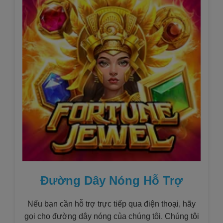
Đường Dây Nóng Hỗ Trợ
Nếu bạn cần hỗ trợ trực tiếp qua điện thoại, hãy
gọi cho đường dây nóng của chúng tôi. Chúng tôi