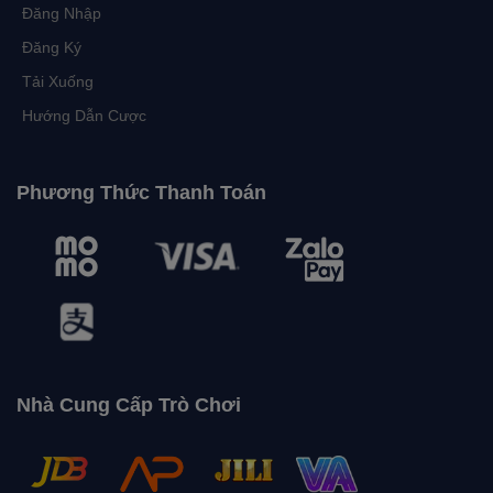
Đăng Nhập
Đăng Ký
Tải Xuống
Hướng Dẫn Cược
Phương Thức Thanh Toán
Nhà Cung Cấp Trò Chơi