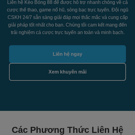
Liên hệ Kèo Bóng 88 để được hỗ trợ nhanh chóng về cá
cược thể thao, game nổ hũ, sòng bạc trực tuyến. Đội ngũ
CSKH 24/7 sẵn sàng giải đáp mọi thắc mắc và cung cấp
giải pháp tốt nhất cho bạn. Chúng tôi cam kết mang đến
trải nghiệm cá cược trực tuyến an toàn và minh bạch.
Liên hệ ngay
Xem khuyến mãi
Các Phương Thức Liên Hệ