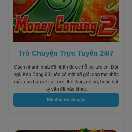
Trò Chuyện Trực Tuyến 24/7
Cách nhanh nhất để nhận được hỗ trợ tức thì. Đội
ngũ Kèo Bóng 88 luôn có mặt để giải đáp mọi thắc
mắc của bạn về cá cược thể thao, nổ hũ, hoặc bất
kỳ vấn đề nào khác.
Bắt đầu trò chuyện