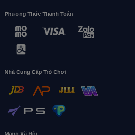
Phương Thức Thanh Toán
Nhà Cung Cấp Trò Chơi
Mạng Xã Hội