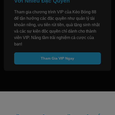
Với Nhiều Đặc Quyền
Tham gia chương trình VIP của Kèo Bóng 88
để tận hưởng các đặc quyền như quản lý tài
khoản riêng, ưu tiên rút tiền, quà tặng sinh nhật
và các sự kiện độc quyền chỉ dành cho thành
viên VIP. Nâng tầm trải nghiệm cá cược của
bạn!
Tham Gia VIP Ngay