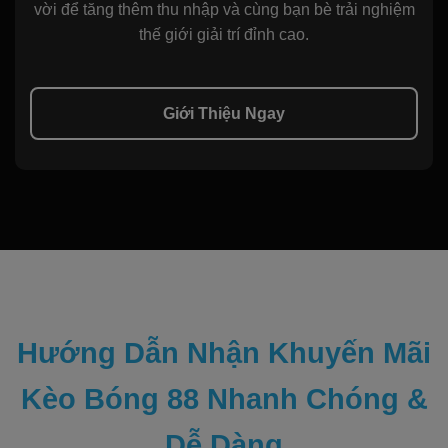
vời để tăng thêm thu nhập và cùng bạn bè trải nghiệm
thế giới giải trí đỉnh cao.
Giới Thiệu Ngay
Hướng Dẫn Nhận Khuyến Mãi
Kèo Bóng 88 Nhanh Chóng &
Dễ Dàng