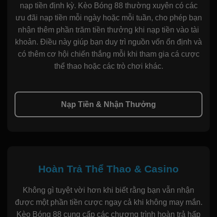
nạp tiền định kỳ. Kèo Bóng 88 thường xuyên có các
ưu đãi nạp tiền mỗi ngày hoặc mỗi tuần, cho phép bạn
nhận thêm phần trăm tiền thưởng khi nạp tiền vào tài
khoản. Điều này giúp bạn duy trì nguồn vốn ổn định và
có thêm cơ hội chiến thắng mỗi khi tham gia cá cược
thể thao hoặc các trò chơi khác.
Nạp Tiền & Nhận Thưởng
Hoàn Trả Thể Thao & Casino
Không gì tuyệt vời hơn khi biết rằng bạn vẫn nhận
được một phần tiền cược ngay cả khi không may mắn.
Kèo Bóng 88 cung cấp các chương trình hoàn trả hấp