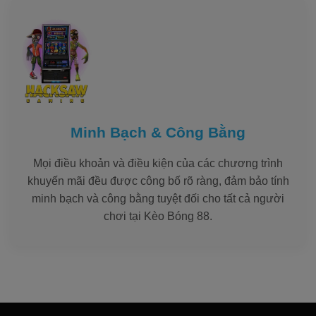
Minh Bạch & Công Bằng
Mọi điều khoản và điều kiện của các chương trình
khuyến mãi đều được công bố rõ ràng, đảm bảo tính
minh bạch và công bằng tuyệt đối cho tất cả người
chơi tại Kèo Bóng 88.