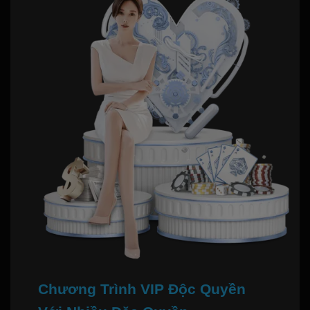
Chương Trình VIP Độc Quyền