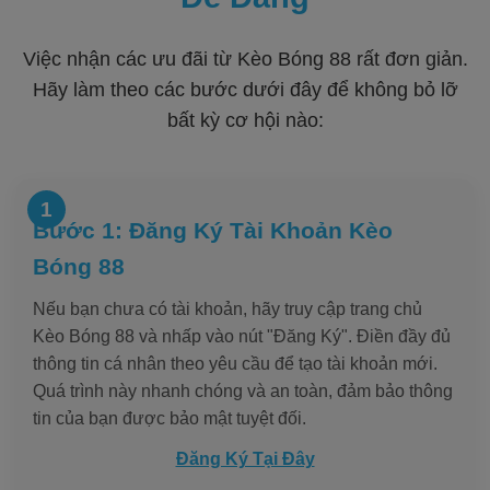
Việc nhận các ưu đãi từ Kèo Bóng 88 rất đơn giản.
Hãy làm theo các bước dưới đây để không bỏ lỡ
bất kỳ cơ hội nào:
Bước 1: Đăng Ký Tài Khoản Kèo
Bóng 88
Nếu bạn chưa có tài khoản, hãy truy cập trang chủ
Kèo Bóng 88 và nhấp vào nút "Đăng Ký". Điền đầy đủ
thông tin cá nhân theo yêu cầu để tạo tài khoản mới.
Quá trình này nhanh chóng và an toàn, đảm bảo thông
tin của bạn được bảo mật tuyệt đối.
Đăng Ký Tại Đây