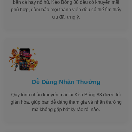
bắn cá hay nổ hũ, Kèo Bóng 88 đều có khuyến mãi
phù hợp, đảm bảo mọi thành viên đều có thể tìm thấy
ưu đãi ưng ý.
Dễ Dàng Nhận Thưởng
Quy trình nhận khuyến mãi tại Kèo Bóng 88 được tối
giản hóa, giúp bạn dễ dàng tham gia và nhận thưởng
mà không gặp bất kỳ rắc rối nào.