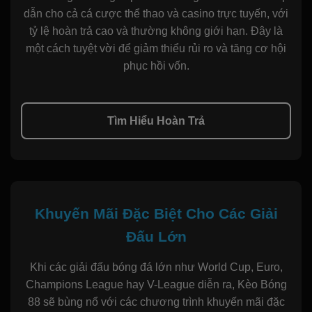
dẫn cho cả cá cược thể thao và casino trực tuyến, với
tỷ lệ hoàn trả cao và thường không giới hạn. Đây là
một cách tuyệt vời để giảm thiểu rủi ro và tăng cơ hội
phục hồi vốn.
Tìm Hiểu Hoàn Trả
Khuyến Mãi Đặc Biệt Cho Các Giải
Đấu Lớn
Khi các giải đấu bóng đá lớn như World Cup, Euro,
Champions League hay V-League diễn ra, Kèo Bóng
88 sẽ bùng nổ với các chương trình khuyến mãi đặc