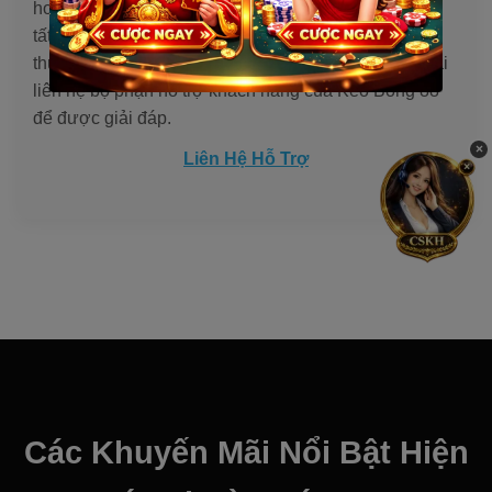
hoặc điều kiện cụ thể. Hãy đảm bảo bạn hoàn thành
tất cả các yêu cầu này trước khi tiến hành rút tiền
thưởng. Nếu có bất kỳ thắc mắc nào, đừng ngần ngại
liên hệ bộ phận hỗ trợ khách hàng của Kèo Bóng 88
để được giải đáp.
×
Liên Hệ Hỗ Trợ
Các Khuyến Mãi Nổi Bật Hiện