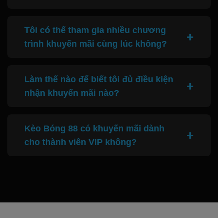
Tôi có thể tham gia nhiều chương
+
trình khuyến mãi cùng lúc không?
Làm thế nào để biết tôi đủ điều kiện
+
nhận khuyến mãi nào?
Kèo Bóng 88 có khuyến mãi dành
+
cho thành viên VIP không?