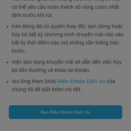
có thể yêu cầu hoàn thành số vòng cược nhất
định trước khi rút.
Kèo Bóng 88 có quyền thay đổi, tạm dừng hoặc
hủy bỏ bất kỳ chương trình khuyến mãi nào vào
bất kỳ thời điểm nào mà không cần thông báo
trước.
Việc lạm dụng khuyến mãi sẽ dẫn đến việc hủy
bỏ tiền thưởng và khóa tài khoản.
Vui lòng tham khảo
Điều Khoản Dịch Vụ
của
chúng tôi để biết thêm chi tiết.
Đọc Điều Khoản Dịch Vụ