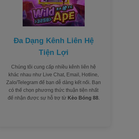
Đa Dạng Kênh Liên Hệ
Tiện Lợi
Chúng tôi cung cấp nhiều kênh liên hệ
khác nhau như Live Chat, Email, Hotline,
Zalo/Telegram để bạn dễ dàng kết nối. Bạn
có thể chọn phương thức thuận tiện nhất
để nhận được sự hỗ trợ từ
Kèo Bóng 88
.