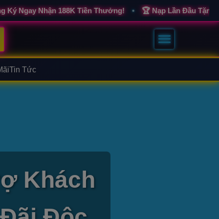
gay Nhận 188K Tiền Thưởng!
•
🏆 Nạp Lần Đầu Tặng Thêm 3
Mãi
Tin Tức
rợ Khách
Đãi Độc