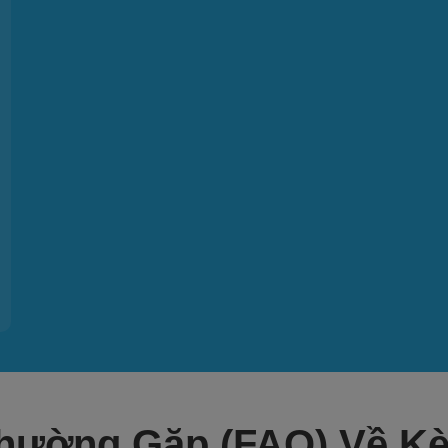
hường Gặp (FAQ) Về K