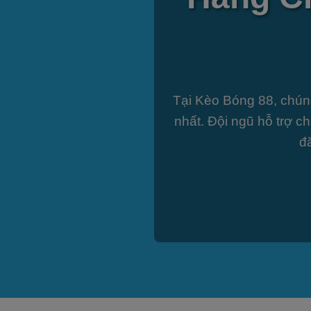
Tại Kèo Bóng 88, chún
nhất. Đội ngũ hỗ trợ c
đă