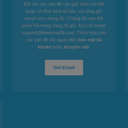
Đối với các vấn đề cần giải thích chi tiết
hoặc có đính kèm tài liệu, vui lòng gửi
email cho chúng tôi. Chúng tôi cam kết
phản hồi trong vòng 24 giờ. Địa chỉ email:
support@keobong88.com
. Thích hợp cho
các vấn đề liên quan đến
bảo mật tài
khoản
hoặc
khuyến mãi
.
Gửi Email