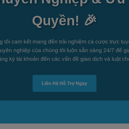
Quyền! 🎉
g tôi cam kết mang đến trải nghiệm cá cược trực tu
huyên nghiệp của chúng tôi luôn sẵn sàng 24/7 để gi
ng ký tài khoản đến các vấn đề giao dịch và luật ch
Liên Hệ Hỗ Trợ Ngay