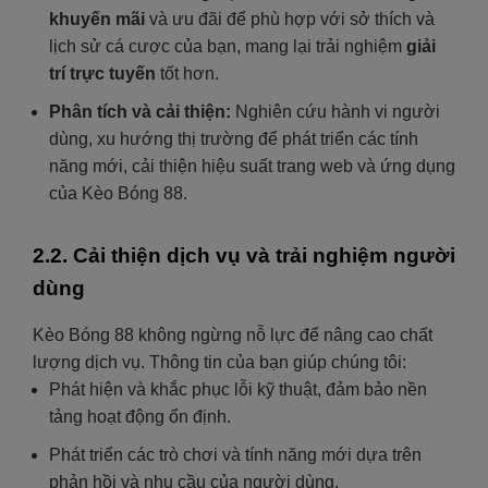
khuyến mãi
và ưu đãi để phù hợp với sở thích và
lịch sử cá cược của bạn, mang lại trải nghiệm
giải
trí trực tuyến
tốt hơn.
Phân tích và cải thiện:
Nghiên cứu hành vi người
dùng, xu hướng thị trường để phát triển các tính
năng mới, cải thiện hiệu suất trang web và ứng dụng
của Kèo Bóng 88.
2.2. Cải thiện dịch vụ và trải nghiệm người
dùng
Kèo Bóng 88 không ngừng nỗ lực để nâng cao chất
lượng dịch vụ. Thông tin của bạn giúp chúng tôi:
Phát hiện và khắc phục lỗi kỹ thuật, đảm bảo nền
tảng hoạt động ổn định.
Phát triển các trò chơi và tính năng mới dựa trên
phản hồi và nhu cầu của người dùng.