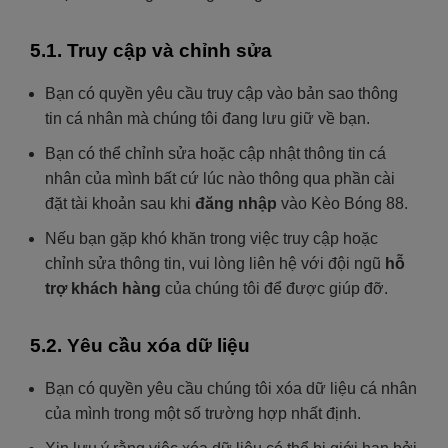
5.1. Truy cập và chỉnh sửa
Bạn có quyền yêu cầu truy cập vào bản sao thông
tin cá nhân mà chúng tôi đang lưu giữ về bạn.
Bạn có thể chỉnh sửa hoặc cập nhật thông tin cá
nhân của mình bất cứ lúc nào thông qua phần cài
đặt tài khoản sau khi
đăng nhập
vào Kèo Bóng 88.
Nếu bạn gặp khó khăn trong việc truy cập hoặc
chỉnh sửa thông tin, vui lòng liên hệ với đội ngũ
hỗ
trợ khách hàng
của chúng tôi để được giúp đỡ.
5.2. Yêu cầu xóa dữ liệu
Bạn có quyền yêu cầu chúng tôi xóa dữ liệu cá nhân
của mình trong một số trường hợp nhất định.