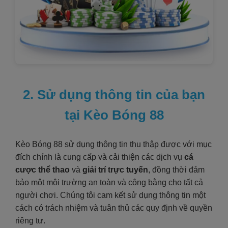
2. Sử dụng thông tin của bạn
tại Kèo Bóng 88
Kèo Bóng 88 sử dụng thông tin thu thập được với mục
đích chính là cung cấp và cải thiện các dịch vụ
cá
cược thể thao
và
giải trí trực tuyến
, đồng thời đảm
bảo một môi trường an toàn và công bằng cho tất cả
người chơi. Chúng tôi cam kết sử dụng thông tin một
cách có trách nhiệm và tuân thủ các quy định về quyền
riêng tư.