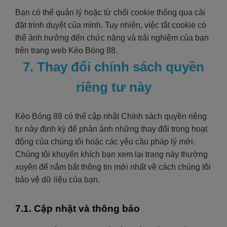
Bạn có thể quản lý hoặc từ chối cookie thông qua cài
đặt trình duyệt của mình. Tuy nhiên, việc tắt cookie có
thể ảnh hưởng đến chức năng và trải nghiệm của bạn
trên trang web Kèo Bóng 88.
7. Thay đổi chính sách quyền
riêng tư này
Kèo Bóng 88 có thể cập nhật Chính sách quyền riêng
tư này định kỳ để phản ánh những thay đổi trong hoạt
động của chúng tôi hoặc các yêu cầu pháp lý mới.
Chúng tôi khuyến khích bạn xem lại trang này thường
xuyên để nắm bắt thông tin mới nhất về cách chúng tôi
bảo vệ dữ liệu của bạn.
7.1. Cập nhật và thông báo