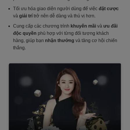
Tối ưu hóa giao diện người dùng để việc
đặt cược
và
giải trí
trở nên dễ dàng và thú vị hơn.
Cung cấp các chương trình
khuyến mãi
và
ưu đãi
độc quyền
phù hợp với từng đối tượng khách
hàng, giúp bạn
nhận thưởng
và tăng cơ hội chiến
thắng.