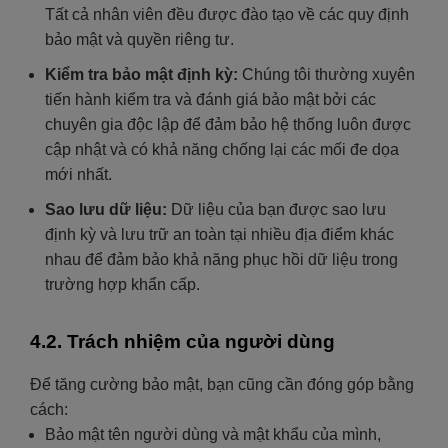
Tất cả nhân viên đều được đào tạo về các quy định
bảo mật và quyền riêng tư.
Kiểm tra bảo mật định kỳ:
Chúng tôi thường xuyên
tiến hành kiểm tra và đánh giá bảo mật bởi các
chuyên gia độc lập để đảm bảo hệ thống luôn được
cập nhật và có khả năng chống lại các mối đe dọa
mới nhất.
Sao lưu dữ liệu:
Dữ liệu của bạn được sao lưu
định kỳ và lưu trữ an toàn tại nhiều địa điểm khác
nhau để đảm bảo khả năng phục hồi dữ liệu trong
trường hợp khẩn cấp.
4.2. Trách nhiệm của người dùng
Để tăng cường bảo mật, bạn cũng cần đóng góp bằng
cách:
Bảo mật tên người dùng và mật khẩu của mình,