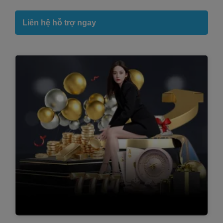
Liên hệ hỗ trợ ngay