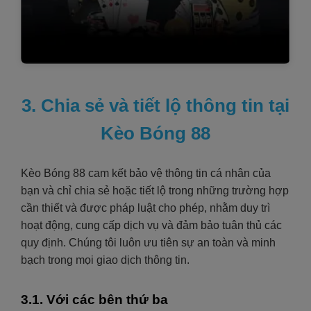
3. Chia sẻ và tiết lộ thông tin tại
Kèo Bóng 88
Kèo Bóng 88 cam kết bảo vệ thông tin cá nhân của
bạn và chỉ chia sẻ hoặc tiết lộ trong những trường hợp
cần thiết và được pháp luật cho phép, nhằm duy trì
hoạt động, cung cấp dịch vụ và đảm bảo tuân thủ các
quy định. Chúng tôi luôn ưu tiên sự an toàn và minh
bạch trong mọi giao dịch thông tin.
3.1. Với các bên thứ ba