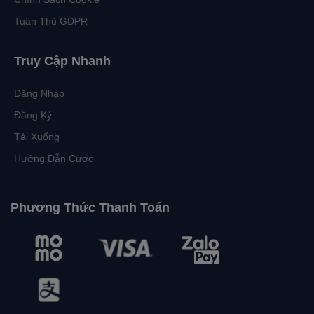
Tuân Thủ GDPR
Truy Cập Nhanh
Đăng Nhập
Đăng Ký
Tải Xuống
Hướng Dẫn Cược
Phương Thức Thanh Toán