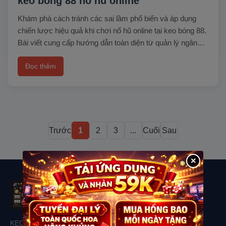
keo bóng 88 nổ hũ online
Khám phá cách tránh các sai lầm phổ biến và áp dụng
chiến lược hiệu quả khi chơi nổ hũ online tại keo bóng 88.
Bài viết cung cấp hướng dẫn toàn diện từ quản lý ngân
sách, chọn game RTP cao, đến tối ưu trải nghiệm di động
Đọc thêm
và đảm bảo an toàn bảo mật. Tận dụng các mẹo và
khuyến mãi từ keo bóng 88 để biến mỗi vòng quay thành
cơ hội chiến thắng. Đừng bỏ lỡ cơ hội đăng ký và trải
nghiệm thế giới nổ hũ đầy hấp dẫn một cách thông minh
và có trách nhiệm.
Trước
1
2
3
...
Cuối
Sau
×
KEO BÓNG 88 là nền tảng cá cược thể thao và giải trí trực