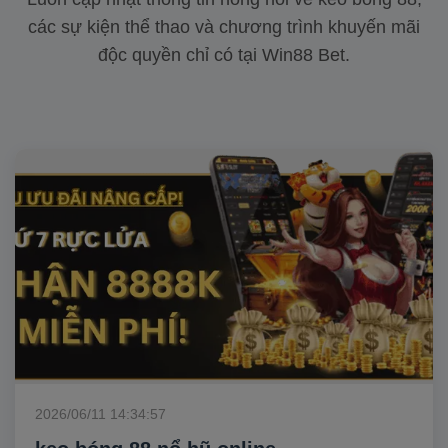
các sự kiện thể thao và chương trình khuyến mãi
độc quyền chỉ có tại Win88 Bet.
2026/06/11 14:34:57