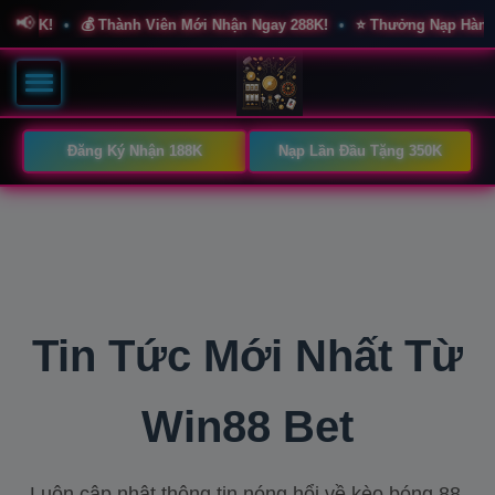
📢
•
•
500K!
💰 Thành Viên Mới Nhận Ngay 288K!
⭐ Thưởng Nạp Hàng Ng
Đăng Ký Nhận 188K
Nạp Lần Đầu Tặng 350K
Tin Tức Mới Nhất Từ
Win88 Bet
Luôn cập nhật thông tin nóng hổi về kèo bóng 88,