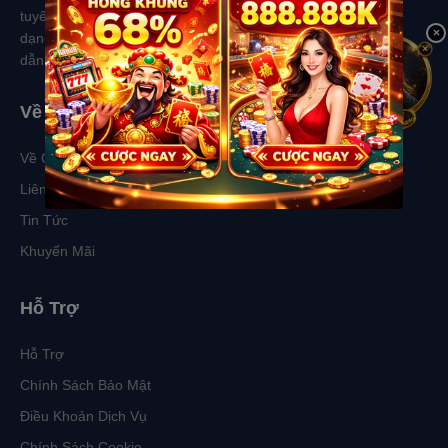
tuyến hàng đầu, cung cấp trải nghiệm cá cược bóng đá đa
×
dạng, casino trực tuyến, bắn cá, nổ hũ và nhiều trò chơi hấp
dẫn khác với độ bảo mật cao và dịch vụ hỗ trợ chuyên nghiệp.
Về Chúng Tôi
Về Chúng Tôi
Liên Hệ
Tin Tức
Khuyến Mãi
Hỗ Trợ
Hỗ Trợ
Chính Sách Bảo Mật
Điều Khoản Dịch Vụ
Chính Sách Cookie