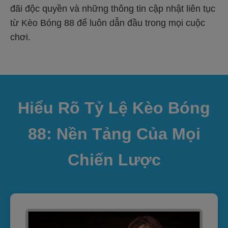
đãi độc quyền và những thông tin cập nhật liên tục
từ Kèo Bóng 88 để luôn dẫn đầu trong mọi cuộc
chơi.
Hiểu Rõ Tỷ Lệ Kèo Bóng
88: Nền Tảng Của Mọi
Chiến Lược