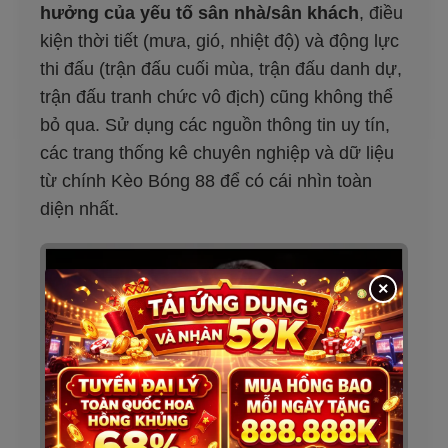
hưởng của yếu tố sân nhà/sân khách
, điều
kiện thời tiết (mưa, gió, nhiệt độ) và động lực
thi đấu (trận đấu cuối mùa, trận đấu danh dự,
trận đấu tranh chức vô địch) cũng không thể
bỏ qua. Sử dụng các nguồn thông tin uy tín,
các trang thống kê chuyên nghiệp và dữ liệu
từ chính Kèo Bóng 88 để có cái nhìn toàn
diện nhất.
×