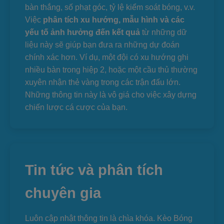
bàn thắng, số phạt góc, tỷ lệ kiểm soát bóng, v.v.
Việc
phân tích xu hướng, mẫu hình và các
yếu tố ảnh hưởng đến kết quả
từ những dữ
liệu này sẽ giúp bạn đưa ra những dự đoán
chính xác hơn. Ví dụ, một đội có xu hướng ghi
nhiều bàn trong hiệp 2, hoặc một cầu thủ thường
xuyên nhận thẻ vàng trong các trận đấu lớn.
Những thông tin này là vô giá cho việc xây dựng
chiến lược cá cược của bạn.
Tin tức và phân tích
chuyên gia
Luôn cập nhật thông tin là chìa khóa. Kèo Bóng