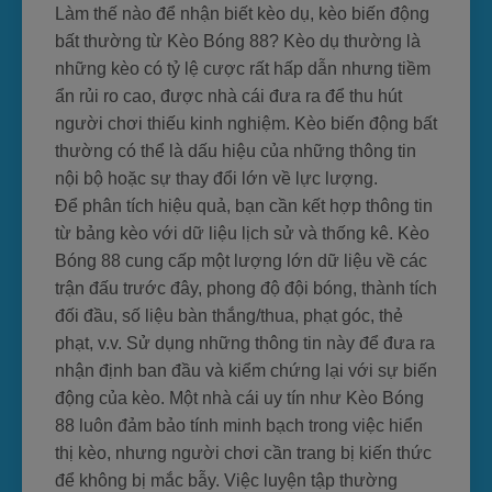
Làm thế nào để nhận biết kèo dụ, kèo biến động
bất thường từ Kèo Bóng 88? Kèo dụ thường là
những kèo có tỷ lệ cược rất hấp dẫn nhưng tiềm
ẩn rủi ro cao, được nhà cái đưa ra để thu hút
người chơi thiếu kinh nghiệm. Kèo biến động bất
thường có thể là dấu hiệu của những thông tin
nội bộ hoặc sự thay đổi lớn về lực lượng.
Để phân tích hiệu quả, bạn cần kết hợp thông tin
từ bảng kèo với dữ liệu lịch sử và thống kê. Kèo
Bóng 88 cung cấp một lượng lớn dữ liệu về các
trận đấu trước đây, phong độ đội bóng, thành tích
đối đầu, số liệu bàn thắng/thua, phạt góc, thẻ
phạt, v.v. Sử dụng những thông tin này để đưa ra
nhận định ban đầu và kiểm chứng lại với sự biến
động của kèo. Một nhà cái uy tín như Kèo Bóng
88 luôn đảm bảo tính minh bạch trong việc hiển
thị kèo, nhưng người chơi cần trang bị kiến thức
để không bị mắc bẫy. Việc luyện tập thường