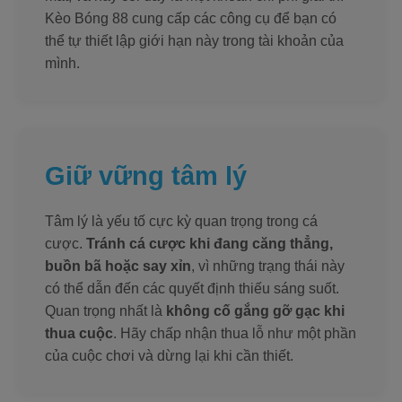
Kèo Bóng 88 cung cấp các công cụ để bạn có
thể tự thiết lập giới hạn này trong tài khoản của
mình.
Giữ vững tâm lý
Tâm lý là yếu tố cực kỳ quan trọng trong cá
cược.
Tránh cá cược khi đang căng thẳng,
buồn bã hoặc say xỉn
, vì những trạng thái này
có thể dẫn đến các quyết định thiếu sáng suốt.
Quan trọng nhất là
không cố gắng gỡ gạc khi
thua cuộc
. Hãy chấp nhận thua lỗ như một phần
của cuộc chơi và dừng lại khi cần thiết.