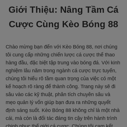
Giới Thiệu: Nâng Tầm Cá
Cược Cùng Kèo Bóng 88
Chào mừng bạn đến với Kèo Bóng 88, nơi chúng
tôi cung cấp những chiến lược cá cược thể thao
hàng đầu, đặc biệt tập trung vào bóng đá. Với kinh
nghiệm lâu năm trong ngành cá cược trực tuyến,
chúng tôi hiểu rõ tầm quan trọng của việc có một
kế hoạch rõ ràng để thành công. Trang này sẽ đi
sâu vào các kỹ thuật, phân tích chuyên sâu và
mẹo quản lý vốn giúp bạn đưa ra những quyết
định sáng suốt. Kèo Bóng 88 không chỉ là một nhà
cái, mà còn là đối tác đáng tin cậy trên hành trình
chinh phục thế giới cá cược. Chúng tôi cam kết