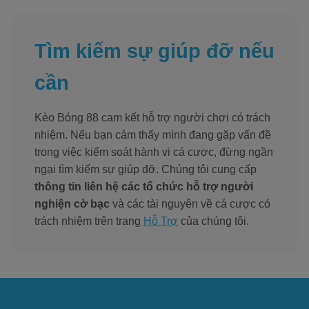
Tìm kiếm sự giúp đỡ nếu
cần
Kèo Bóng 88 cam kết hỗ trợ người chơi có trách
nhiệm. Nếu bạn cảm thấy mình đang gặp vấn đề
trong việc kiểm soát hành vi cá cược, đừng ngần
ngại tìm kiếm sự giúp đỡ. Chúng tôi cung cấp
thông tin liên hệ các tổ chức hỗ trợ người
nghiện cờ bạc
và các tài nguyên về cá cược có
trách nhiệm trên trang
Hỗ Trợ
của chúng tôi.