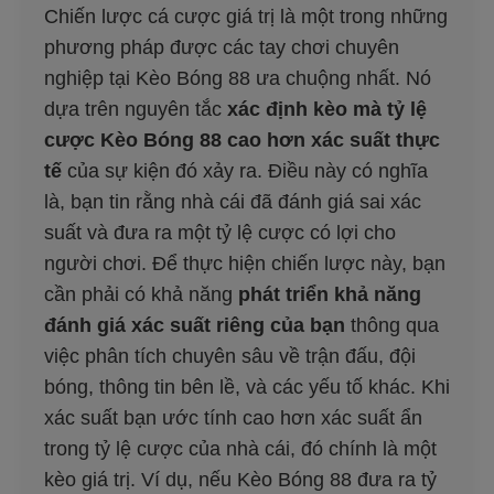
Chiến lược cá cược giá trị là một trong những
phương pháp được các tay chơi chuyên
nghiệp tại Kèo Bóng 88 ưa chuộng nhất. Nó
dựa trên nguyên tắc
xác định kèo mà tỷ lệ
cược Kèo Bóng 88 cao hơn xác suất thực
tế
của sự kiện đó xảy ra. Điều này có nghĩa
là, bạn tin rằng nhà cái đã đánh giá sai xác
suất và đưa ra một tỷ lệ cược có lợi cho
người chơi. Để thực hiện chiến lược này, bạn
cần phải có khả năng
phát triển khả năng
đánh giá xác suất riêng của bạn
thông qua
việc phân tích chuyên sâu về trận đấu, đội
bóng, thông tin bên lề, và các yếu tố khác. Khi
xác suất bạn ước tính cao hơn xác suất ẩn
trong tỷ lệ cược của nhà cái, đó chính là một
kèo giá trị. Ví dụ, nếu Kèo Bóng 88 đưa ra tỷ