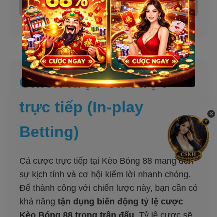
Chiến lược cá cược
trực tiếp (In-play
×
Betting)
Cá cược trực tiếp tại Kèo Bóng 88 mang đến
sự kịch tính và cơ hội kiếm lời nhanh chóng.
Để thành công với chiến lược này, bạn cần có
khả năng
tận dụng biến động tỷ lệ cược
Kèo Bóng 88 trong trận đấu
. Tỷ lệ cược sẽ