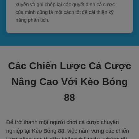
xuyên và ghi chép lại các quyết định cá cược
của mình cũng là một cách tốt để cải thiện kỹ
năng phân tích.
Các Chiến Lược Cá Cược
Nâng Cao Với Kèo Bóng
88
Để trở thành một người chơi cá cược chuyên
nghiệp tại Kèo Bóng 88, việc nắm vững các chiến