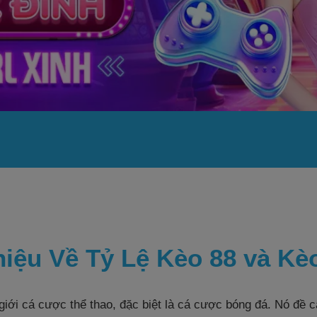
Thiệu Về Tỷ Lệ Kèo 88 và Kè
 giới cá cược thể thao, đặc biệt là cá cược bóng đá. Nó đ