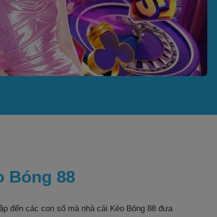
o Bóng 88
ề cập đến các con số mà nhà cái Kèo Bóng 88 đưa