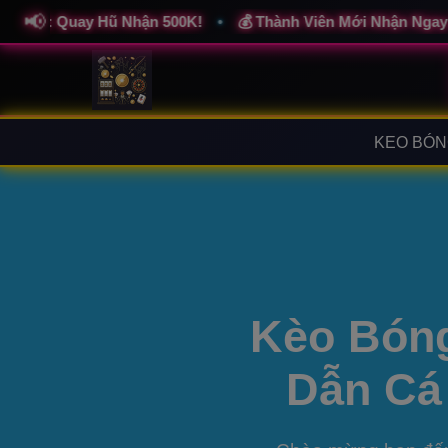
📢
Quay Hũ Nhận 500K!
•
💰 Thành Viên Mới Nhận Ngay 288K!
•
KEO BÓN
Kèo Bóng
Dẫn Cá