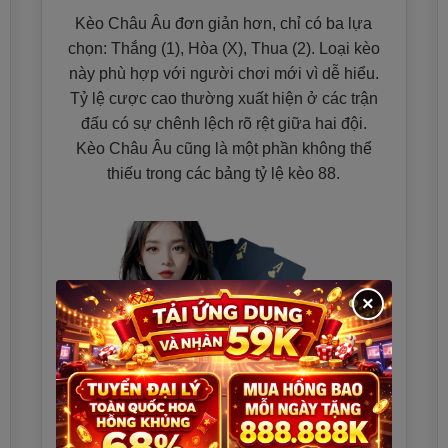
Kèo Châu Âu đơn giản hơn, chỉ có ba lựa
chọn: Thắng (1), Hòa (X), Thua (2). Loại kèo
này phù hợp với người chơi mới vì dễ hiểu.
Tỷ lệ cược cao thường xuất hiện ở các trận
đấu có sự chênh lệch rõ rệt giữa hai đội.
Kèo Châu Âu cũng là một phần không thể
thiếu trong các bảng tỷ lệ kèo 88.
×