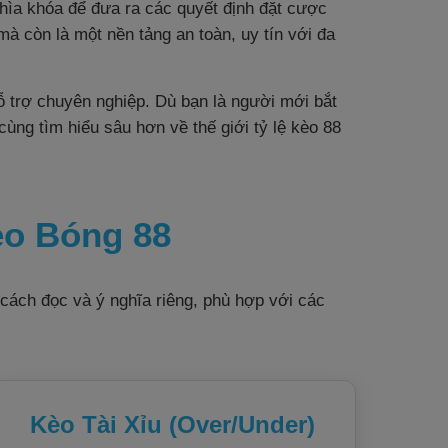
 chìa khóa để đưa ra các quyết định đặt cược
à còn là một nền tảng an toàn, uy tín với đa
ỗ trợ chuyên nghiệp. Dù bạn là người mới bắt
ùng tìm hiểu sâu hơn về thế giới tỷ lệ kèo 88
èo Bóng 88
 cách đọc và ý nghĩa riêng, phù hợp với các
Kèo Tài Xỉu (Over/Under)