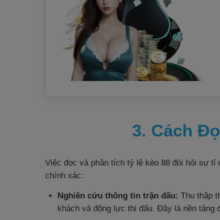
3. Cách Đọ
Việc đọc và phân tích tỷ lệ kèo 88 đòi hỏi sự 
chính xác:
Nghiên cứu thông tin trận đấu:
Thu thập th
khách và động lực thi đấu. Đây là nền tảng 