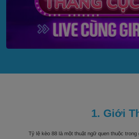
1. Giới 
Tỷ lệ kèo 88 là một thuật ngữ quen thuộc trong