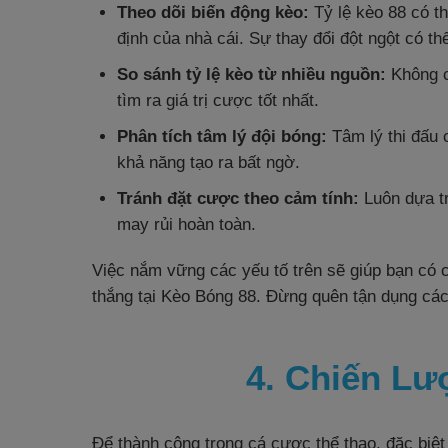
Theo dõi biến động kèo:
Tỷ lệ kèo 88 có th
định của nhà cái. Sự thay đổi đột ngột có th
So sánh tỷ lệ kèo từ nhiều nguồn:
Không ch
tìm ra giá trị cược tốt nhất.
Phân tích tâm lý đội bóng:
Tâm lý thi đấu 
khả năng tạo ra bất ngờ.
Tránh đặt cược theo cảm tính:
Luôn dựa tr
may rủi hoàn toàn.
Việc nắm vững các yếu tố trên sẽ giúp bạn có c
thắng tại Kèo Bóng 88. Đừng quên tận dụng các
4. Chiến Lư
Để thành công trong cá cược thể thao, đặc biệt