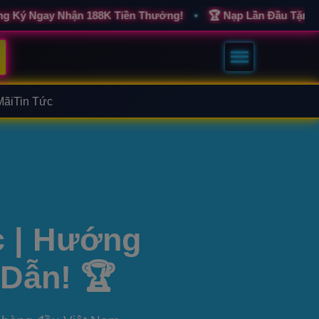
y Nhận 188K Tiền Thưởng!
•
🏆 Nạp Lần Đầu Tặng Thêm 350
Mãi
Tin Tức
c | Hướng
Dẫn! 🏆