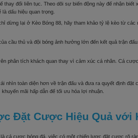
ể thay đổi liên tục. Theo dõi sự biến động này để nhận biế
ể là dấu hiệu quan trọng.
ỉ dừng lại ở Kèo Bóng 88, hãy tham khảo tỷ lệ kèo từ các n
của cầu thủ và đội bóng ảnh hưởng lớn đến kết quả trận đấu.
ên phân tích khách quan thay vì cảm xúc cá nhân. Cá cược b
ái nhìn toàn diện hơn về trận đấu và đưa ra quyết định đặt
 khuyến mãi hấp dẫn để tối ưu hóa lợi nhuận.
ợc Đặt Cược Hiệu Quả với
 là cá cược bóng đá, việc có một chiến lược đặt cược rõ ràn