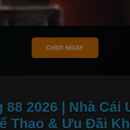
CHƠI NGAY
88 2026 | Nhà Cái 
ể Thao & Ưu Đãi Kh