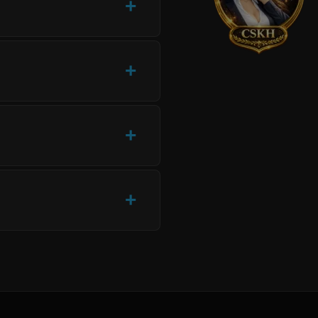
+
+
+
+