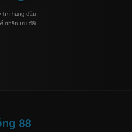
y tín hàng đầu
ể nhận ưu đãi
óng 88