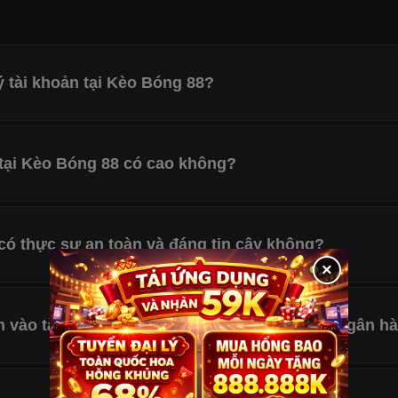
 tài khoản tại Kèo Bóng 88?
 tại Kèo Bóng 88 có cao không?
có thực sự an toàn và đáng tin cậy không?
×
ền vào tài khoản Kèo Bóng 88? Hỗ trợ những ngân h