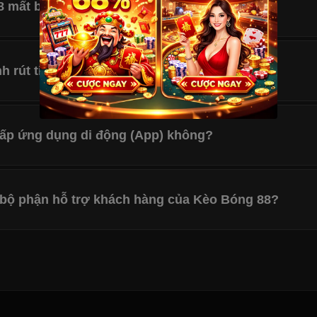
8 mất bao lâu? Có phí không?
nh rút tiền từ Kèo Bóng 88 thất bại?
ấp ứng dụng di động (App) không?
ệ bộ phận hỗ trợ khách hàng của Kèo Bóng 88?