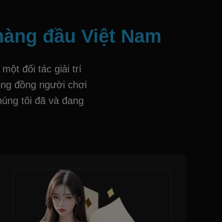
 hàng đầu Việt Nam
ột đối tác giải trí
ộng đồng người chơi
húng tôi đã và đang