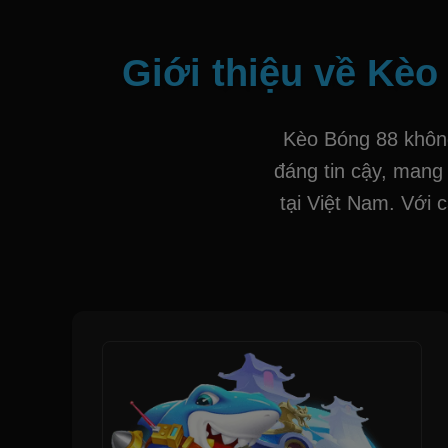
Giới thiệu về Kèo
Kèo Bóng 88 không 
đáng tin cậy, mang
tại Việt Nam. Với 