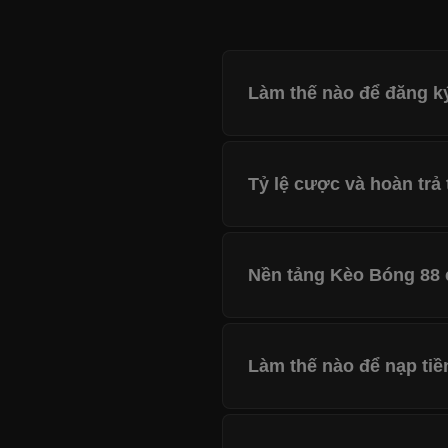
Làm thế nào để đăng ký
Tỷ lệ cược và hoàn trả
Nền tảng Kèo Bóng 88 
Làm thế nào để nạp ti